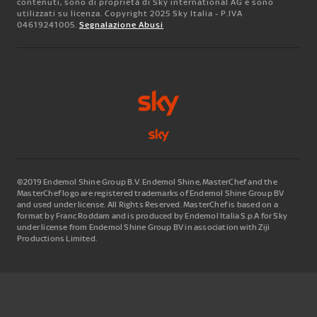
contenuti, sono di proprietà di Sky international AG e sono
utilizzati su licenza. Copyright 2025 Sky Italia - P.IVA
04619241005.
Segnalazione Abusi
©2019 Endemol Shine Group B.V. Endemol Shine, MasterChef and the
MasterChef logo are registered trademarks of Endemol Shine Group BV
and used under license. All Rights Reserved. MasterChef is based on a
format by Franc Roddam and is produced by Endemol Italia S.p.A for Sky
under license from Endemol Shine Group BV in association with Ziji
Productions Limited.