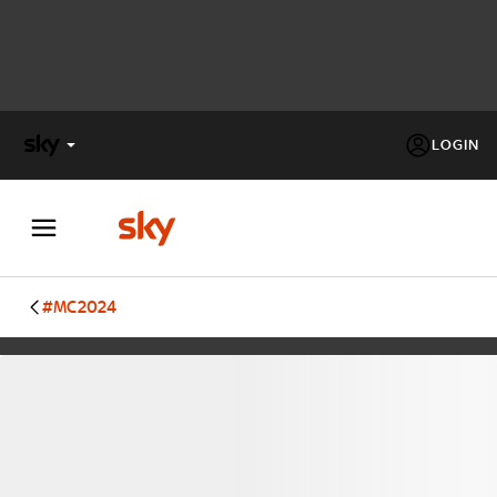
LOGIN
X
FACTOR
MASTERCHEF
#MC2024
PECHINO
EXPRESS
Cos’altro vedere:
PROGRAMMI SKY
Un mondo di offerte:
SKY.IT
NOW