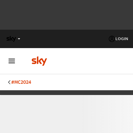
LOGIN
X
FACTOR
MASTERCHEF
#MC2024
PECHINO
EXPRESS
Cos’altro vedere:
PROGRAMMI SKY
Un mondo di offerte:
SKY.IT
NOW