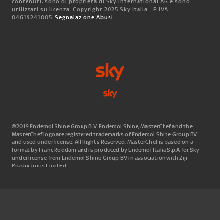
contenuti, sono di proprietà di Sky international AG e sono
utilizzati su licenza. Copyright 2025 Sky Italia - P.IVA
04619241005.
Segnalazione Abusi
©2019 Endemol Shine Group B.V. Endemol Shine, MasterChef and the
MasterChef logo are registered trademarks of Endemol Shine Group BV
and used under license. All Rights Reserved. MasterChef is based on a
format by Franc Roddam and is produced by Endemol Italia S.p.A for Sky
under license from Endemol Shine Group BV in association with Ziji
Productions Limited.