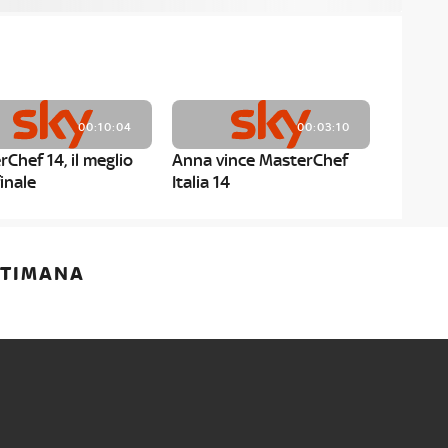
00:10:04
00:03:10
Chef 14, il meglio
Anna vince MasterChef
finale
Italia 14
00:01:52
00:00:59
ETTIMANA
rChef 14, i menù dei
MasterChef 14, Anna è la
ti
terza finalista