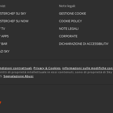
vizi:
Note legali:
STERCHEF SU SKY
GESTIONE COOKIE
STERCHEF SU NOW
COOKIE POLICY
Y TV
NOTE LEGALI
Y APPS
CORPORATE
Y BAR
DICHIARAZIONE DI ACCESSIBILITA'
ZI SKY
ndizioni contrattuali
,
Privacy & Cookies
,
informazioni sulle modifiche con
 diritti di proprietà intellettuale in essi contenuti, sono di proprietà di Sk
05.
Segnalazione Abusi