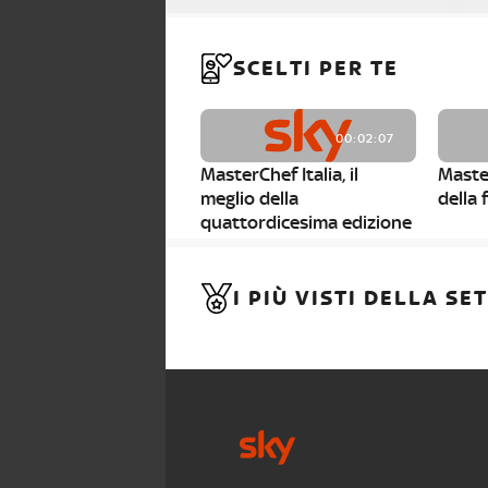
SCELTI PER TE
00:02:07
MasterChef Italia, il
Master
meglio della
della 
quattordicesima edizione
00:03:34
I PIÙ VISTI DELLA S
MasterChef 14, le parole
Maste
dei giudici ai finalisti
finalis