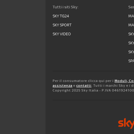
Tutti i siti Sky:
Ser
SKY TG24
MA
SKY SPORT
MA
SKY VIDEO
SK
SK
SK
SPA
Per il consumatore clicca qui per i
Moduli, Co
assistenza
e
contatti
. Tutti i marchi Sky e i
Copyright 2025 Sky Italia - P.IVA 046192410