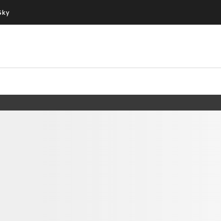
Sky
Cos’altro vedere:
Un mondo di offerte:
PROGRAMMI SKY
SKY.IT
NOW
PECHINO EXPRESS