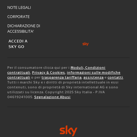
NOTE LEGALI
CORPORATE
DICHIARAZIONE DI
ACCESSIBILITA'
ACCEDI A
SKY GO
Per il consumatore clicca qui per i
Moduli, Condizioni
contrattuali
,
Privacy & Cookies
,
informazioni sulle modifiche
contrattuali
o per
trasparenza tariffaria
,
assistenza
e
contatti
.
Tutti i marchi Sky e i diritti di proprietà intellettuale in essi
contenuti, sono di proprietà di Sky international AG e sono
utilizzati su licenza. Copyright 2025 Sky Italia - P.IVA
04619241005.
Segnalazione Abusi