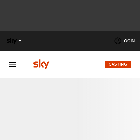
LOGIN
X
FACTOR
CASTING
MASTERCHEF
PECHINO
EXPRESS
Cos’altro vedere:
PROGRAMMI SKY
Un mondo di offerte:
SKY.IT
NOW