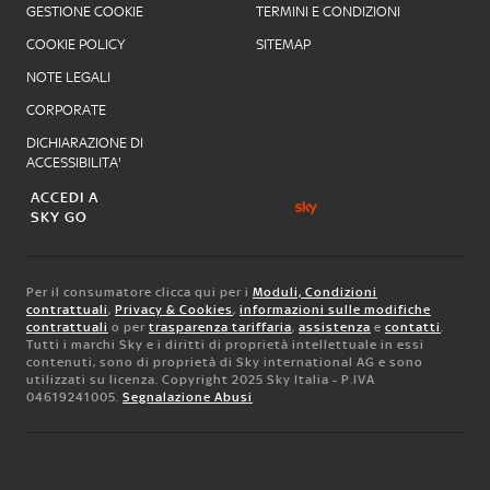
GESTIONE COOKIE
TERMINI E CONDIZIONI
COOKIE POLICY
SITEMAP
NOTE LEGALI
CORPORATE
DICHIARAZIONE DI
ACCESSIBILITA'
ACCEDI A
SKY GO
Per il consumatore clicca qui per i
Moduli, Condizioni
contrattuali
,
Privacy & Cookies
,
informazioni sulle modifiche
contrattuali
o per
trasparenza tariffaria
,
assistenza
e
contatti
.
Tutti i marchi Sky e i diritti di proprietà intellettuale in essi
contenuti, sono di proprietà di Sky international AG e sono
utilizzati su licenza. Copyright 2025 Sky Italia - P.IVA
04619241005.
Segnalazione Abusi