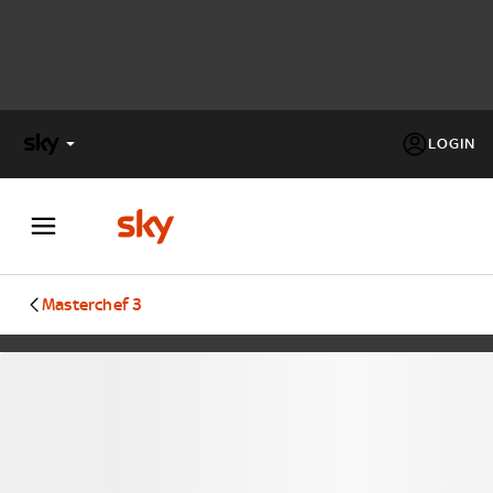
LOGIN
X
FACTOR
MASTERCHEF
Masterchef 3
PECHINO
EXPRESS
Cos’altro vedere:
PROGRAMMI SKY
Un mondo di offerte:
SKY.IT
NOW