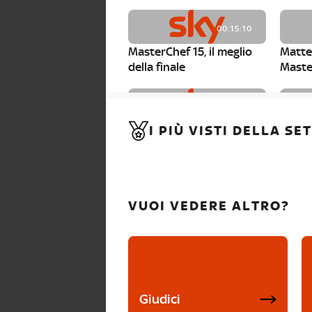
00:15:10
MasterChef 15, il meglio
Matte
della finale
Maste
00:01:15
I PIÙ VISTI DELLA S
MasterChef 15, Carlotta è
Maste
la seconda finalista
Canzi 
VUOI VEDERE ALTRO?
Giudici