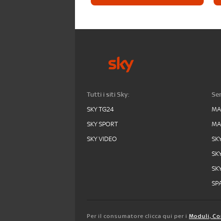
Tutti i siti Sky:
Ser
SKY TG24
MA
SKY SPORT
MA
SKY VIDEO
SK
SK
SK
SPA
Per il consumatore clicca qui per i
Moduli, Co