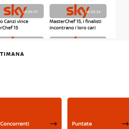
00:03:07
00:03:24
o Canzi vince
MasterChef 15, i finalisti
rChef 15
incontrano i loro cari
00:01:13
00:03:43
ETTIMANA
rChef 15, Matteo
MasterChef 15, Chef
è il primo finalista
Niederkofler ospite alla
Mystery Box
Concorrenti
Puntate