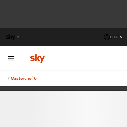
LOGIN
X
FACTOR
MASTERCHEF
Masterchef 6
PECHINO
EXPRESS
Cos’altro vedere:
PROGRAMMI SKY
Un mondo di offerte:
SKY.IT
NOW