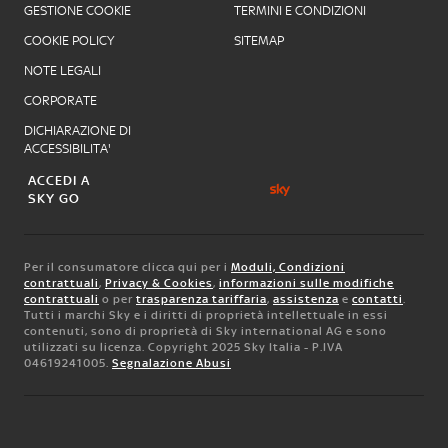
GESTIONE COOKIE
TERMINI E CONDIZIONI
COOKIE POLICY
SITEMAP
NOTE LEGALI
CORPORATE
DICHIARAZIONE DI
ACCESSIBILITA'
ACCEDI A
SKY GO
Per il consumatore clicca qui per i
Moduli, Condizioni
contrattuali
,
Privacy & Cookies
,
informazioni sulle modifiche
contrattuali
o per
trasparenza tariffaria
,
assistenza
e
contatti
.
Tutti i marchi Sky e i diritti di proprietà intellettuale in essi
contenuti, sono di proprietà di Sky international AG e sono
utilizzati su licenza. Copyright 2025 Sky Italia - P.IVA
04619241005.
Segnalazione Abusi