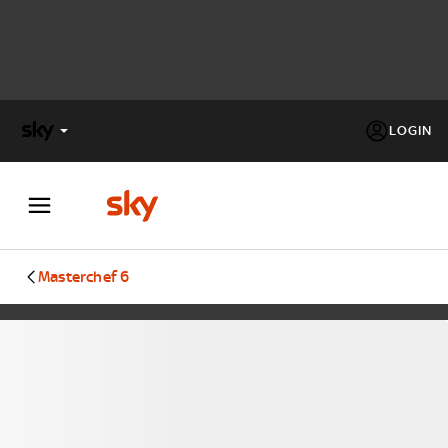
LOGIN
X
FACTOR
MASTERCHEF
Masterchef 6
PECHINO
EXPRESS
Cos’altro vedere:
PROGRAMMI SKY
Un mondo di offerte:
SKY.IT
NOW