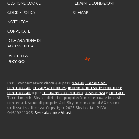
GESTIONE COOKIE
TERMINI E CONDIZIONI
COOKIE POLICY
SITEMAP
NOTE LEGALI
CORPORATE
DICHIARAZIONE DI
ACCESSIBILITA'
ACCEDI A
SKY GO
Per il consumatore clicca qui per i
Moduli, Condizioni
contrattuali
,
Privacy & Cookies
,
informazioni sulle modifiche
contrattuali
o per
trasparenza tariffaria
,
assistenza
e
contatti
.
Tutti i marchi Sky e i diritti di proprietà intellettuale in essi
contenuti, sono di proprietà di Sky international AG e sono
utilizzati su licenza. Copyright 2025 Sky Italia - P.IVA
04619241005.
Segnalazione Abusi