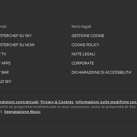
vizi:
Note legali:
STERCHEF SU SKY
GESTIONE COOKIE
STERCHEF SU NOW
COOKIE POLICY
Y TV
NOTE LEGALI
Y APPS
CORPORATE
Y BAR
DICHIARAZIONE DI ACCESSIBILITA'
ZI SKY
ndizioni contrattuali
,
Privacy & Cookies
,
informazioni sulle modifiche con
 diritti di proprietà intellettuale in essi contenuti, sono di proprietà di Sk
05.
Segnalazione Abusi