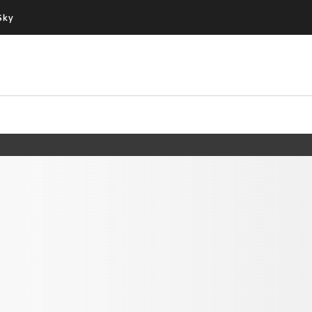
Sky
Cos’altro vedere:
Un mondo di offerte:
PROGRAMMI SKY
SKY.IT
NOW
PECHINO EXPRESS