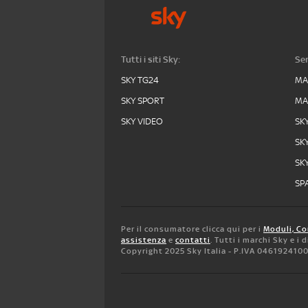
Tutti i siti Sky:
Ser
SKY TG24
MA
SKY SPORT
MA
SKY VIDEO
SK
SK
SK
SPA
Per il consumatore clicca qui per i
Moduli, Co
assistenza
e
contatti
. Tutti i marchi Sky e i
Copyright 2025 Sky Italia - P.IVA 046192410