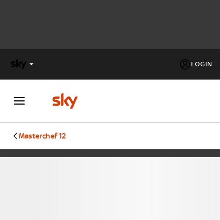
LOGIN
X
FACTOR
MASTERCHEF
Masterchef 12
PECHINO
EXPRESS
Cos’altro vedere:
PROGRAMMI SKY
Un mondo di offerte:
SKY.IT
NOW