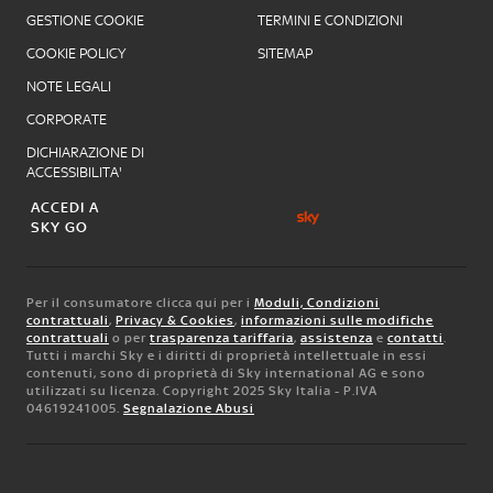
GESTIONE COOKIE
TERMINI E CONDIZIONI
COOKIE POLICY
SITEMAP
NOTE LEGALI
CORPORATE
DICHIARAZIONE DI
ACCESSIBILITA'
ACCEDI A
SKY GO
Per il consumatore clicca qui per i
Moduli, Condizioni
contrattuali
,
Privacy & Cookies
,
informazioni sulle modifiche
contrattuali
o per
trasparenza tariffaria
,
assistenza
e
contatti
.
Tutti i marchi Sky e i diritti di proprietà intellettuale in essi
contenuti, sono di proprietà di Sky international AG e sono
utilizzati su licenza. Copyright 2025 Sky Italia - P.IVA
04619241005.
Segnalazione Abusi