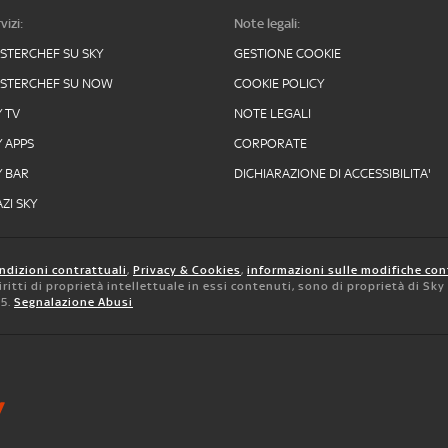
vizi:
Note legali:
STERCHEF SU SKY
GESTIONE COOKIE
STERCHEF SU NOW
COOKIE POLICY
Y TV
NOTE LEGALI
Y APPS
CORPORATE
Y BAR
DICHIARAZIONE DI ACCESSIBILITA'
ZI SKY
ndizioni contrattuali
,
Privacy & Cookies
,
informazioni sulle modifiche con
 diritti di proprietà intellettuale in essi contenuti, sono di proprietà di Sk
05.
Segnalazione Abusi