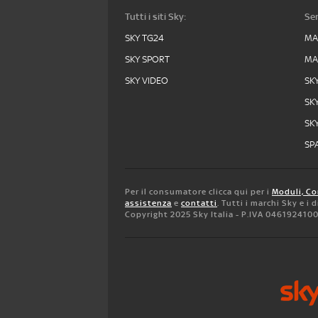
Tutti i siti Sky:
Ser
SKY TG24
MA
SKY SPORT
MA
SKY VIDEO
SK
SK
SK
SPA
Per il consumatore clicca qui per i
Moduli, Co
assistenza
e
contatti
. Tutti i marchi Sky e i
Copyright 2025 Sky Italia - P.IVA 046192410