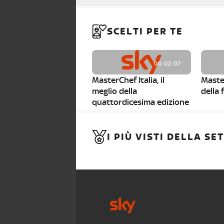
SCELTI PER TE
00:02:07
MasterChef Italia, il
Master
meglio della
della 
quattordicesima edizione
00:03:34
I PIÙ VISTI DELLA S
MasterChef 14, le parole
Maste
dei giudici ai finalisti
finalis