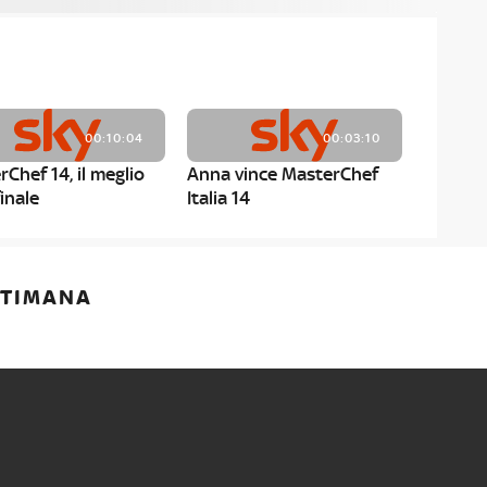
00:10:04
00:03:10
Chef 14, il meglio
Anna vince MasterChef
finale
Italia 14
00:01:52
00:00:59
ETTIMANA
rChef 14, i menù dei
MasterChef 14, Anna è la
ti
terza finalista