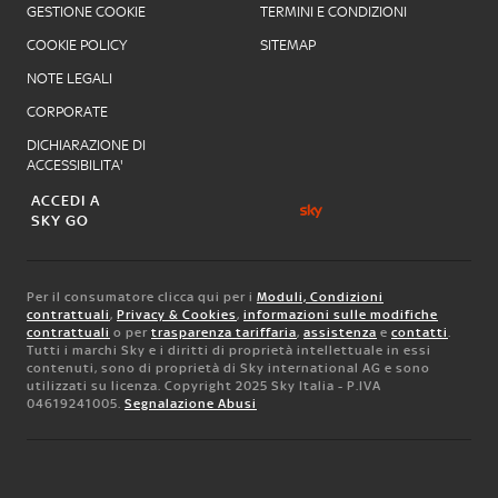
GESTIONE COOKIE
TERMINI E CONDIZIONI
COOKIE POLICY
SITEMAP
NOTE LEGALI
CORPORATE
DICHIARAZIONE DI
ACCESSIBILITA'
ACCEDI A
SKY GO
Per il consumatore clicca qui per i
Moduli, Condizioni
contrattuali
,
Privacy & Cookies
,
informazioni sulle modifiche
contrattuali
o per
trasparenza tariffaria
,
assistenza
e
contatti
.
Tutti i marchi Sky e i diritti di proprietà intellettuale in essi
contenuti, sono di proprietà di Sky international AG e sono
utilizzati su licenza. Copyright 2025 Sky Italia - P.IVA
04619241005.
Segnalazione Abusi