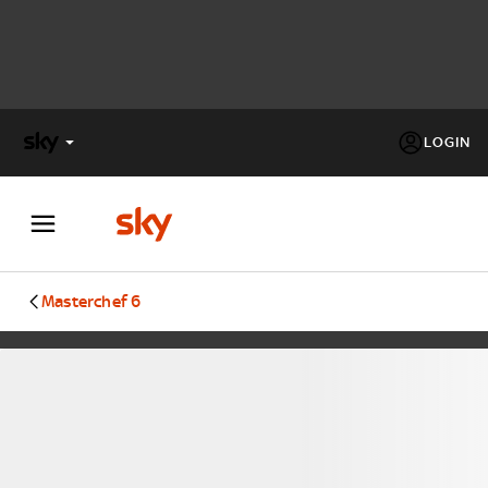
LOGIN
X
FACTOR
MASTERCHEF
Masterchef 6
PECHINO
EXPRESS
Cos’altro vedere:
PROGRAMMI SKY
Un mondo di offerte:
SKY.IT
NOW