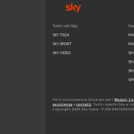
Tutti i siti Sky:
Ser
SKY TG24
MA
SKY SPORT
MA
SKY VIDEO
SK
SK
SK
SPA
Per il consumatore clicca qui per i
Moduli, Co
assistenza
e
contatti
. Tutti i marchi Sky e i
Copyright 2025 Sky Italia - P.IVA 046192410