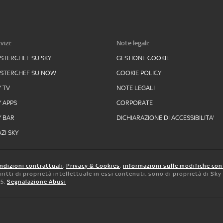
vizi:
Note legali:
STERCHEF SU SKY
GESTIONE COOKIE
STERCHEF SU NOW
COOKIE POLICY
Y TV
NOTE LEGALI
Y APPS
CORPORATE
Y BAR
DICHIARAZIONE DI ACCESSIBILITA'
ZI SKY
ndizioni contrattuali
,
Privacy & Cookies
,
informazioni sulle modifiche con
 diritti di proprietà intellettuale in essi contenuti, sono di proprietà di Sk
05.
Segnalazione Abusi