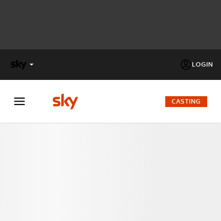
LOGIN
X
FACTOR
CASTING
MASTERCHEF
PECHINO
EXPRESS
Cos’altro vedere:
PROGRAMMI SKY
Un mondo di offerte:
SKY.IT
NOW