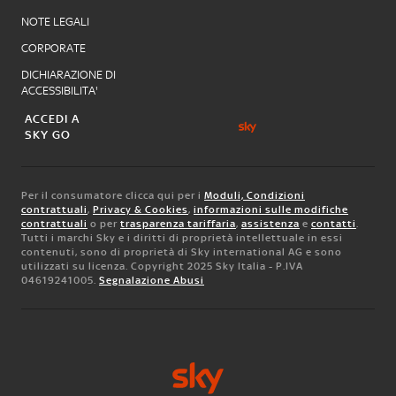
NOTE LEGALI
CORPORATE
DICHIARAZIONE DI
ACCESSIBILITA'
ACCEDI A
SKY GO
Per il consumatore clicca qui per i
Moduli, Condizioni
contrattuali
,
Privacy & Cookies
,
informazioni sulle modifiche
contrattuali
o per
trasparenza tariffaria
,
assistenza
e
contatti
.
Tutti i marchi Sky e i diritti di proprietà intellettuale in essi
contenuti, sono di proprietà di Sky international AG e sono
utilizzati su licenza. Copyright 2025 Sky Italia - P.IVA
04619241005.
Segnalazione Abusi