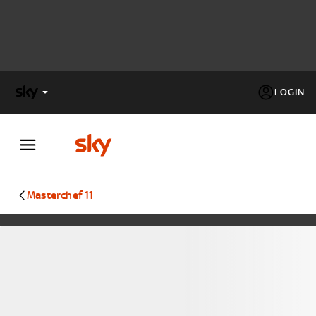
LOGIN
X
FACTOR
MASTERCHEF
Masterchef 11
PECHINO
EXPRESS
Cos’altro vedere:
PROGRAMMI SKY
Un mondo di offerte:
SKY.IT
NOW