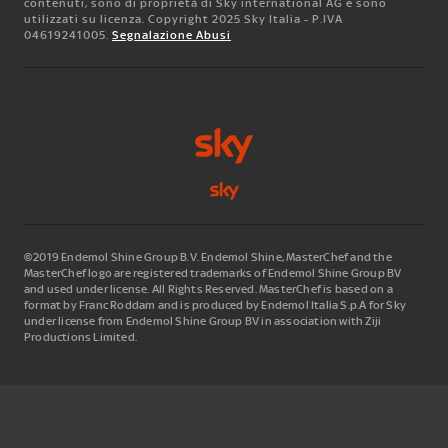
contenuti, sono di proprietà di Sky international AG e sono
utilizzati su licenza. Copyright 2025 Sky Italia - P.IVA
04619241005.
Segnalazione Abusi
©2019 Endemol Shine Group B.V. Endemol Shine, MasterChef and the
MasterChef logo are registered trademarks of Endemol Shine Group BV
and used under license. All Rights Reserved. MasterChef is based on a
format by Franc Roddam and is produced by Endemol Italia S.p.A for Sky
under license from Endemol Shine Group BV in association with Ziji
Productions Limited.