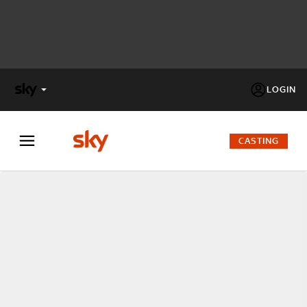
LOGIN
X
FACTOR
CASTING
MASTERCHEF
PECHINO
EXPRESS
Cos’altro vedere:
PROGRAMMI SKY
Un mondo di offerte:
SKY.IT
NOW