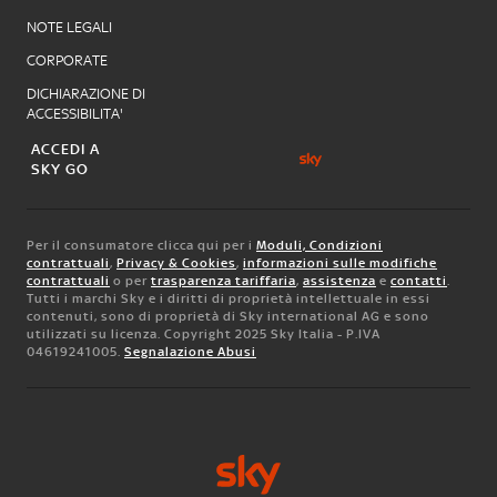
NOTE LEGALI
CORPORATE
DICHIARAZIONE DI
ACCESSIBILITA'
ACCEDI A
SKY GO
Per il consumatore clicca qui per i
Moduli, Condizioni
contrattuali
,
Privacy & Cookies
,
informazioni sulle modifiche
contrattuali
o per
trasparenza tariffaria
,
assistenza
e
contatti
.
Tutti i marchi Sky e i diritti di proprietà intellettuale in essi
contenuti, sono di proprietà di Sky international AG e sono
utilizzati su licenza. Copyright 2025 Sky Italia - P.IVA
04619241005.
Segnalazione Abusi