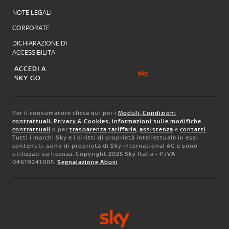
NOTE LEGALI
CORPORATE
DICHIARAZIONE DI
ACCESSIBILITA'
ACCEDI A
SKY GO
Per il consumatore clicca qui per i
Moduli, Condizioni
contrattuali
,
Privacy & Cookies
,
informazioni sulle modifiche
contrattuali
o per
trasparenza tariffaria
,
assistenza
e
contatti
.
Tutti i marchi Sky e i diritti di proprietà intellettuale in essi
contenuti, sono di proprietà di Sky international AG e sono
utilizzati su licenza. Copyright 2025 Sky Italia - P.IVA
04619241005.
Segnalazione Abusi