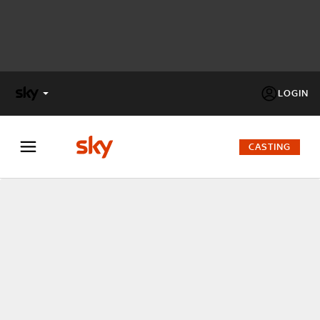
LOGIN
X
FACTOR
CASTING
MASTERCHEF
PECHINO
EXPRESS
Cos’altro vedere:
PROGRAMMI SKY
Un mondo di offerte:
SKY.IT
NOW