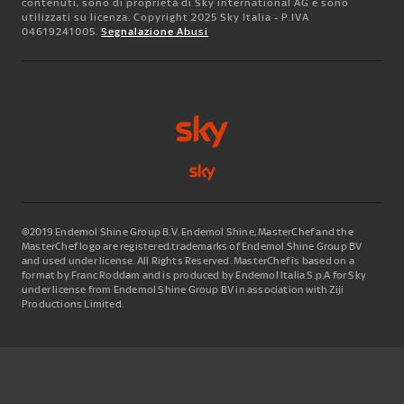
contenuti, sono di proprietà di Sky international AG e sono
utilizzati su licenza. Copyright 2025 Sky Italia - P.IVA
04619241005.
Segnalazione Abusi
©2019 Endemol Shine Group B.V. Endemol Shine, MasterChef and the
MasterChef logo are registered trademarks of Endemol Shine Group BV
and used under license. All Rights Reserved. MasterChef is based on a
format by Franc Roddam and is produced by Endemol Italia S.p.A for Sky
under license from Endemol Shine Group BV in association with Ziji
Productions Limited.