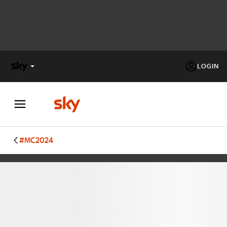
LOGIN
X
FACTOR
MASTERCHEF
#MC2024
PECHINO
EXPRESS
Cos’altro vedere:
PROGRAMMI SKY
Un mondo di offerte:
SKY.IT
NOW