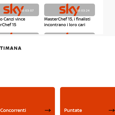
00:03:07
00:03:24
o Canzi vince
MasterChef 15, i finalisti
rChef 15
incontrano i loro cari
00:01:13
00:03:43
ETTIMANA
rChef 15, Matteo
MasterChef 15, Chef
è il primo finalista
Niederkofler ospite alla
Mystery Box
Concorrenti
Puntate