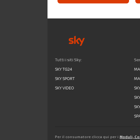
Tutti i siti Sky:
Ser
SKY TG24
MA
SKY SPORT
MA
SKY VIDEO
SK
SK
SK
SPA
Per il consumatore clicca qui per i
Moduli, Co