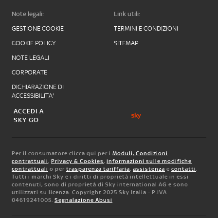
Note legali:
Link utili:
GESTIONE COOKIE
TERMINI E CONDIZIONI
COOKIE POLICY
SITEMAP
NOTE LEGALI
CORPORATE
DICHIARAZIONE DI
ACCESSIBILITA'
ACCEDI A
SKY GO
Per il consumatore clicca qui per i
Moduli, Condizioni
contrattuali
,
Privacy & Cookies
,
informazioni sulle modifiche
contrattuali
o per
trasparenza tariffaria
,
assistenza
e
contatti
.
Tutti i marchi Sky e i diritti di proprietà intellettuale in essi
contenuti, sono di proprietà di Sky international AG e sono
utilizzati su licenza. Copyright 2025 Sky Italia - P.IVA
04619241005.
Segnalazione Abusi