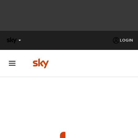
LOGIN
X
FACTOR
MASTERCHEF
PECHINO
EXPRESS
Cos’altro vedere:
Masterchef 5
PROGRAMMI SKY
Un mondo di offerte:
SKY.IT
NOW