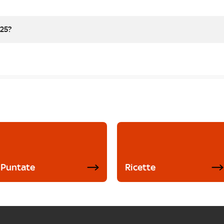
025?
Puntate
Ricette