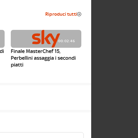
Riproduci tutti
00:02:46
di
Finale MasterChef 15,
Perbellini assaggia i secondi
piatti