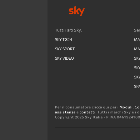
Tutti i siti Sky:
Ser
SKY TG24
MA
SKY SPORT
MA
SKY VIDEO
SK
SK
SK
SPA
Per il consumatore clicca qui per i
Moduli, Co
assistenza
e
contatti
. Tutti i marchi Sky e i
Copyright 2025 Sky Italia - P.IVA 046192410