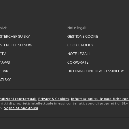
vizi:
Note legali:
STERCHEF SU SKY
GESTIONE COOKIE
STERCHEF SU NOW
COOKIE POLICY
Y TV
NOTE LEGALI
Y APPS
CORPORATE
Y BAR
DICHIARAZIONE DI ACCESSIBILITA'
ZI SKY
ndizioni contrattuali
,
Privacy & Cookies
,
informazioni sulle modifiche con
 diritti di proprietà intellettuale in essi contenuti, sono di proprietà di Sk
05.
Segnalazione Abusi