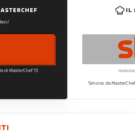
MASTERCHEF
IL
lery!
ale di MasterChef 15
13/02/20
Simone, da MasterChef 1
TI