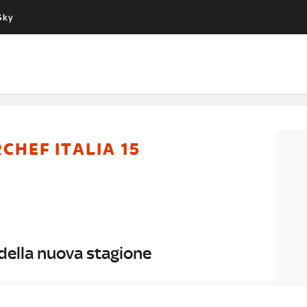
Sky
Cos’altro vedere:
Un mondo di offerte:
PROGRAMMI SKY
SKY.IT
NOW
PECHINO EXPRESS
RCHEF ITALIA 15
 della nuova stagione