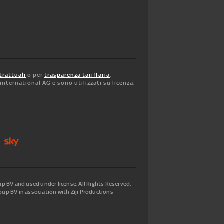
trattuali
o per
trasparenza tariffaria
,
y international AG e sono utilizzati su licenza.
 BV and used under license. All Rights Reserved.
up BV in association with Ziji Productions