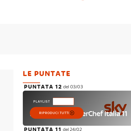
LE PUNTATE
PUNTATA 12
del 03/03
PLAYLIST
34 VIDEO
La finale di MasterChef Italia 11
RIPRODUCI TUTTI
PUNTATA 11
del 24/02