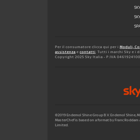
SK
SK
SPA
Per il consumatore clicca qui per i
Moduli, Co
assistenza
e
contatti
. Tutti i marchi Sky e i
Copyright 2025 Sky Italia - P.IVA 046192410
©2019 Endemol Shine Group B.V. Endemol Shine, Mas
MasterChef is based on a format by Franc Roddam a
Limited.