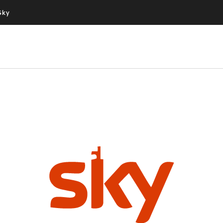
Sky
Cos’altro vedere:
Un mondo di offerte:
PROGRAMMI SKY
SKY.IT
NOW
PECHINO EXPRESS
Masterchef 1