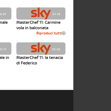
10:01
01:18
inale
MasterChef 11: Carmine
vola in balconata
Riproduci tutti
01:11
02:26
ale in
MasterChef 11: la tenacia
di Federico