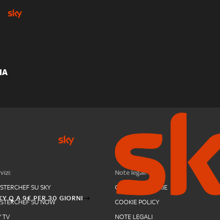
IA
vizi:
Note legali:
STERCHEF SU SKY
GESTIONE COOKIE
Y Q A 9€ PER 30 GIORNI
STERCHEF SU NOW
COOKIE POLICY
Y TV
NOTE LEGALI