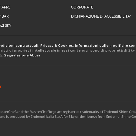
Y APPS
CORPORATE
Y BAR
DICHIARAZIONE DI ACCESSIBILITA'
ZI SKY
ndizioni contrattuali
,
Privacy & Cookies
,
informazioni sulle modifiche con
 diritti di proprietà intellettuale in essi contenuti, sono di proprietà di Sk
05.
Segnalazione Abusi
terChef and the MasterChef logo are registered trademarks of Endemol Shine Group
nd is produced by Endemol Italia S.p.A for Sky under license from Endemol Shine Gro