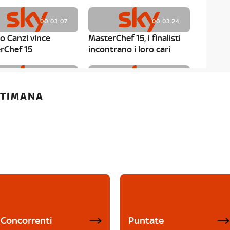
00:03:07
00:03:24
o Canzi vince
MasterChef 15, i finalisti
rChef 15
incontrano i loro cari
00:01:13
00:03:43
ETTIMANA
rChef 15, Matteo
MasterChef 15, Chef
è il primo finalista
Niederkofler ospite alla
Mystery Box
Concorrenti
Puntate