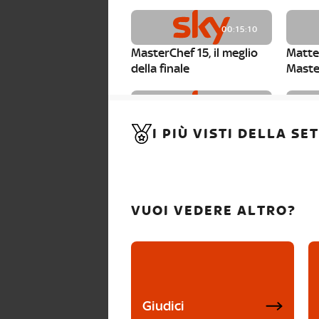
00:15:10
MasterChef 15, il meglio
Matte
della finale
Maste
00:01:15
I PIÙ VISTI DELLA S
MasterChef 15, Carlotta è
Maste
la seconda finalista
Canzi 
VUOI VEDERE ALTRO?
Giudici