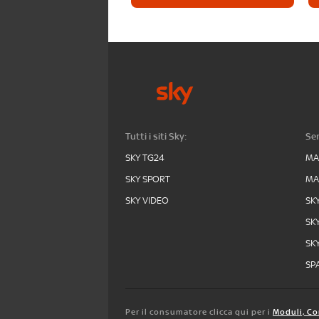
Tutti i siti Sky:
Ser
SKY TG24
MA
SKY SPORT
MA
SKY VIDEO
SK
SK
SK
SPA
Per il consumatore clicca qui per i
Moduli, Co