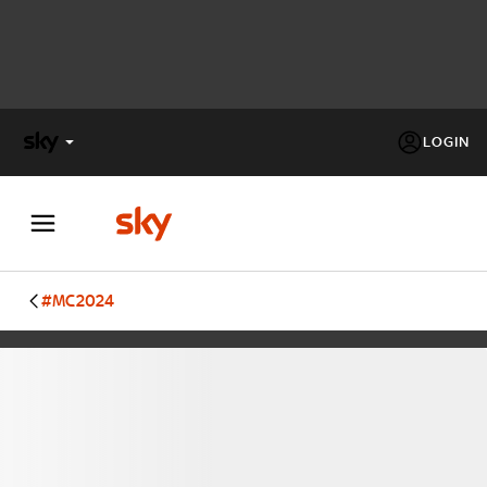
LOGIN
X
FACTOR
MASTERCHEF
#MC2024
PECHINO
EXPRESS
Cos’altro vedere:
PROGRAMMI SKY
Un mondo di offerte:
SKY.IT
NOW