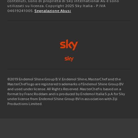
contenuti, sono di proprietà di Sky international AG e sono
utilizzati su licenza. Copyright 2025 Sky Italia - P.IVA
04619241005.
Segnalazione Abusi
©2019 Endemol Shine Group B.V. Endemol Shine, MasterChef and the
MasterChef logo are registered trademarks of Endemol Shine Group BV
and used under license. All Rights Reserved. MasterChef is based on a
format by Franc Roddam and is produced by Endemol Italia S.p.A for Sky
under license from Endemol Shine Group BV in association with Ziji
Productions Limited.