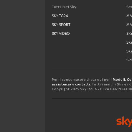
Tutti i siti Sky:
Ser
SKY TG24
MA
SKY SPORT
MA
SKY VIDEO
SK
SK
SK
SPA
Per il consumatore clicca qui per i
Moduli, Co
assistenza
e
contatti
. Tutti i marchi Sky e i
Copyright 2025 Sky Italia - P.IVA 046192410