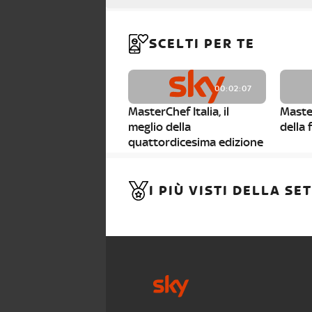
SCELTI PER TE
00:02:07
MasterChef Italia, il
Master
meglio della
della 
quattordicesima edizione
00:03:34
I PIÙ VISTI DELLA S
MasterChef 14, le parole
Maste
dei giudici ai finalisti
finalis