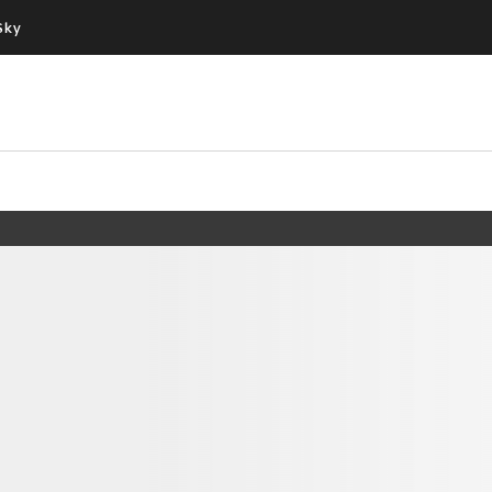
Sky
Cos’altro vedere:
Un mondo di offerte:
PROGRAMMI SKY
SKY.IT
NOW
PECHINO EXPRESS