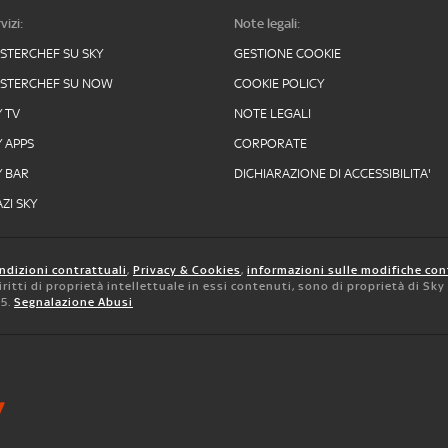
vizi:
Note legali:
STERCHEF SU SKY
GESTIONE COOKIE
STERCHEF SU NOW
COOKIE POLICY
Y TV
NOTE LEGALI
Y APPS
CORPORATE
Y BAR
DICHIARAZIONE DI ACCESSIBILITA'
ZI SKY
ndizioni contrattuali
,
Privacy & Cookies
,
informazioni sulle modifiche con
 diritti di proprietà intellettuale in essi contenuti, sono di proprietà di Sk
05.
Segnalazione Abusi