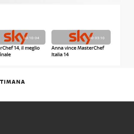
00:10:04
00:03:10
Chef 14, il meglio
Anna vince MasterChef
finale
Italia 14
00:01:52
00:00:59
ETTIMANA
rChef 14, i menù dei
MasterChef 14, Anna è la
ti
terza finalista