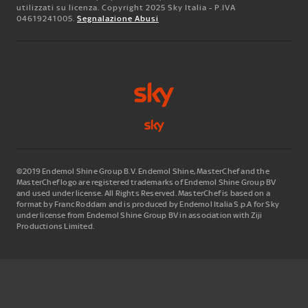
utilizzati su licenza. Copyright 2025 Sky Italia - P.IVA
04619241005.
Segnalazione Abusi
©2019 Endemol Shine Group B.V. Endemol Shine, MasterChef and the
MasterChef logo are registered trademarks of Endemol Shine Group BV
and used under license. All Rights Reserved. MasterChef is based on a
format by Franc Roddam and is produced by Endemol Italia S.p.A for Sky
under license from Endemol Shine Group BV in association with Ziji
Productions Limited.