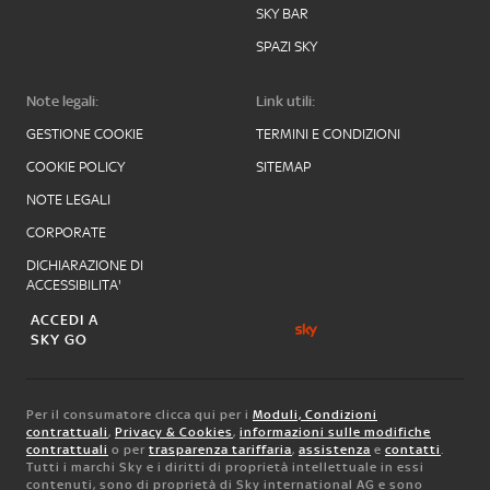
SKY BAR
SPAZI SKY
Note legali:
Link utili:
GESTIONE COOKIE
TERMINI E CONDIZIONI
COOKIE POLICY
SITEMAP
NOTE LEGALI
CORPORATE
DICHIARAZIONE DI
ACCESSIBILITA'
ACCEDI A
SKY GO
Per il consumatore clicca qui per i
Moduli, Condizioni
contrattuali
,
Privacy & Cookies
,
informazioni sulle modifiche
contrattuali
o per
trasparenza tariffaria
,
assistenza
e
contatti
.
Tutti i marchi Sky e i diritti di proprietà intellettuale in essi
contenuti, sono di proprietà di Sky international AG e sono