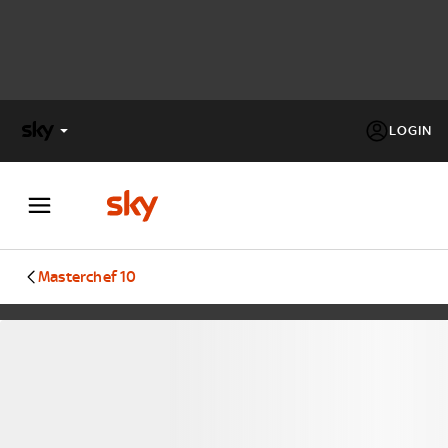
LOGIN
X
FACTOR
MASTERCHEF
Masterchef 10
PECHINO
EXPRESS
Cos’altro vedere:
PROGRAMMI SKY
Un mondo di offerte:
SKY.IT
NOW