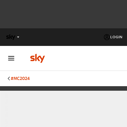
LOGIN
X
FACTOR
MASTERCHEF
#MC2024
PECHINO
EXPRESS
Cos’altro vedere:
PROGRAMMI SKY
Un mondo di offerte:
SKY.IT
NOW