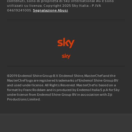
contenuti, sono di proprietà di Sky international AG e sono
utilizzati su licenza. Copyright 2025 Sky Italia - P.IVA
04619241005.
Segnalazione Abusi
©2019 Endemol Shine Group B.V. Endemol Shine, MasterChef and the
MasterChef logo are registered trademarks of Endemol Shine Group BV
and used under license. All Rights Reserved. MasterChef is based on a
format by Franc Roddam and is produced by Endemol Italia S.p.A for Sky
under license from Endemol Shine Group BV in association with Ziji
Productions Limited.