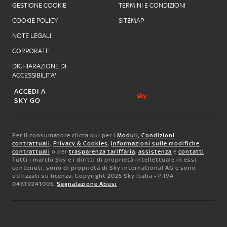
GESTIONE COOKIE
TERMINI E CONDIZIONI
COOKIE POLICY
SITEMAP
NOTE LEGALI
CORPORATE
DICHIARAZIONE DI
ACCESSIBILITA'
ACCEDI A
SKY GO
Per il consumatore clicca qui per i
Moduli, Condizioni
contrattuali
,
Privacy & Cookies
,
informazioni sulle modifiche
contrattuali
o per
trasparenza tariffaria
,
assistenza
e
contatti
.
Tutti i marchi Sky e i diritti di proprietà intellettuale in essi
contenuti, sono di proprietà di Sky international AG e sono
utilizzati su licenza. Copyright 2025 Sky Italia - P.IVA
04619241005.
Segnalazione Abusi