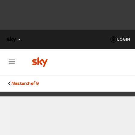
LOGIN
X
FACTOR
MASTERCHEF
Masterchef 9
PECHINO
EXPRESS
Cos’altro vedere:
PROGRAMMI SKY
Un mondo di offerte:
SKY.IT
NOW