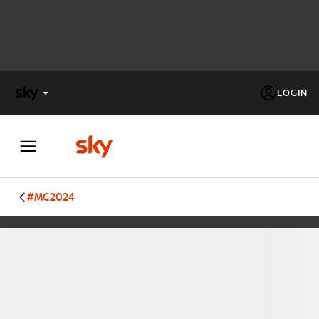
LOGIN
X
FACTOR
MASTERCHEF
#MC2024
PECHINO
EXPRESS
Cos’altro vedere:
PROGRAMMI SKY
Un mondo di offerte:
SKY.IT
NOW