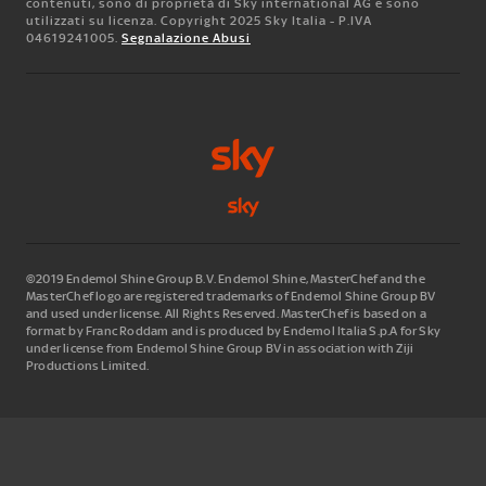
contenuti, sono di proprietà di Sky international AG e sono
utilizzati su licenza. Copyright 2025 Sky Italia - P.IVA
04619241005.
Segnalazione Abusi
©2019 Endemol Shine Group B.V. Endemol Shine, MasterChef and the
MasterChef logo are registered trademarks of Endemol Shine Group BV
and used under license. All Rights Reserved. MasterChef is based on a
format by Franc Roddam and is produced by Endemol Italia S.p.A for Sky
under license from Endemol Shine Group BV in association with Ziji
Productions Limited.