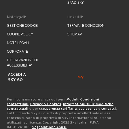
SPAZI SKY
Note legali:
Link utili:
GESTIONE COOKIE
TERMINI E CONDIZIONI
COOKIE POLICY
SITEMAP
NOTE LEGALI
CORPORATE
DICHIARAZIONE DI
ACCESSIBILITA'
ACCEDI A
SKY GO
Per il consumatore clicca qui per i
Moduli, Condizioni
contrattuali
,
Privacy & Cookies
,
informazioni sulle modifiche
contrattuali
o per
trasparenza tariffaria
,
assistenza
e
contatti
.
Tutti i marchi Sky e i diritti di proprietà intellettuale in essi
contenuti, sono di proprietà di Sky international AG e sono
utilizzati su licenza. Copyright 2025 Sky Italia - P.IVA
04619241005.
Segnalazione Abusi