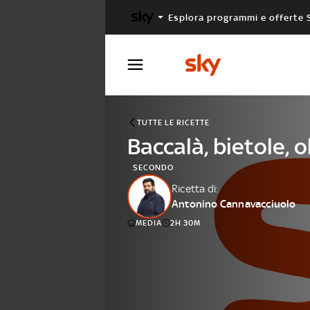
Esplora programmi e offerte 
X FACTOR
MASTERCHEF
TUTTE LE RICETTE
Baccalà, bietole, 
SECONDO
Ricetta di:
Antonino Cannavacciuolo
MEDIA
2H 30M