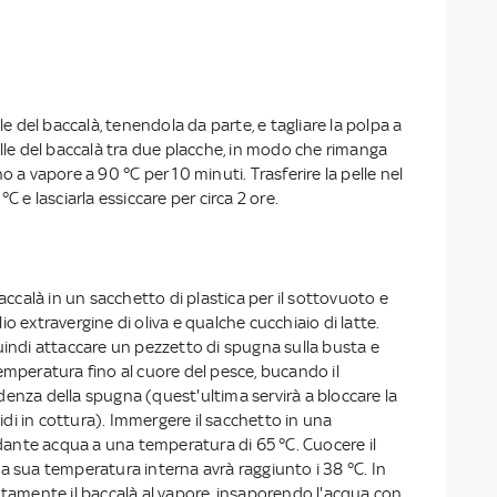
lle del baccalà, tenendola da parte, e tagliare la polpa a
elle del baccalà tra due placche, in modo che rimanga
o a vapore a 90 °C per 10 minuti. Trasferire la pelle nel
°C e lasciarla essiccare per circa 2 ore.
baccalà in un sacchetto di plastica per il sottovuoto e
'olio extravergine di oliva e qualche cucchiaio di latte.
uindi attaccare un pezzetto di spugna sulla busta e
emperatura fino al cuore del pesce, bucando il
enza della spugna (quest'ultima servirà a bloccare la
quidi in cottura). Immergere il sacchetto in una
nte acqua a una temperatura di 65 °C. Cuocere il
a sua temperatura interna avrà raggiunto i 38 °C. In
ntamente il baccalà al vapore, insaporendo l'acqua con