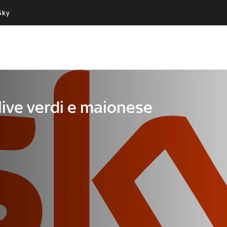
Sky
Cos’altro vedere:
Un mondo di offerte:
PROGRAMMI SKY
SKY.IT
NOW
PECHINO EXPRESS
olive verdi e maionese