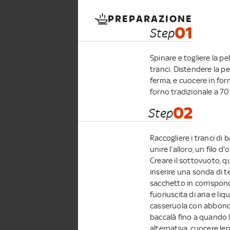
PREPARAZIONE
01
Step
Spinare e togliere la pe
tranci. Distendere la p
ferma, e cuocere in forn
forno tradizionale a 70 
02
Step
Raccogliere i tranci di 
unire l'alloro, un filo d
Creare il sottovuoto, q
inserire una sonda di t
sacchetto in corrispond
fuoriuscita di aria e li
casseruola con abbonda
baccalà fino a quando l
alternativa, cuocere le