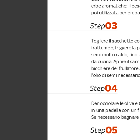
erbe aromatiche: il pesc
poi utilizzata per prep
03
Step
Togliere il sacchetto co
frattempo, friggere la p
semi molto caldo, fino
da cucina. Aprire il sac
bicchiere del frullatore
l'olio di semi necessa
04
Step
Denocciolare le olive e t
in una padella con un fil
Se necessario bagnare
05
Step