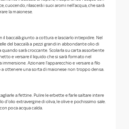
e, cuocendo, rilascerà i suoi aromi nell'acqua, che sarà
arare la maionese.
n il baccalà giunto a cottura e lasciarlo intiepidire. Nel
elle del baccalà a pezzi grandi in abbondante olio di
 a quando sarà croccante. Scolarla su carta assorbente
chetto e versare il liquido che si sarà formato nel
 a immersione. Azionare l'apparecchio e versare a filo
rio a ottenere una sorta di maionese non troppo densa.
agliarle a fettine. Pulire le erbette e farle saltare intere
o d'olio extravergine di oliva, le olive e pochissimo sale.
 con poca acqua calda.