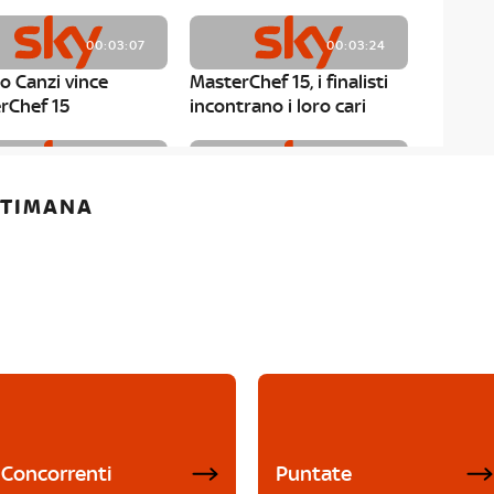
00:03:07
00:03:24
o Canzi vince
MasterChef 15, i finalisti
rChef 15
incontrano i loro cari
00:01:13
00:03:43
ETTIMANA
rChef 15, Matteo
MasterChef 15, Chef
è il primo finalista
Niederkofler ospite alla
Mystery Box
Concorrenti
Puntate