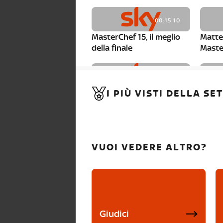
00:15:10
MasterChef 15, il meglio
Matte
della finale
Maste
00:01:15
I PIÙ VISTI DELLA S
MasterChef 15, Carlotta è
Maste
la seconda finalista
Canzi 
VUOI VEDERE ALTRO?
Giudici