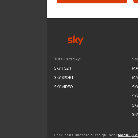
Tutti i siti Sky:
Ser
SKY TG24
MA
SKY SPORT
MA
SKY VIDEO
SK
SK
SK
SPA
Per il consumatore clicca qui per i
Moduli, Co