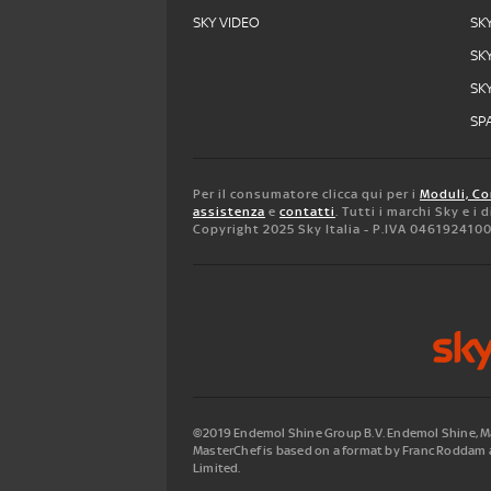
SKY VIDEO
SK
SK
SK
SPA
Per il consumatore clicca qui per i
Moduli, Co
assistenza
e
contatti
. Tutti i marchi Sky e i
Copyright 2025 Sky Italia - P.IVA 046192410
©2019 Endemol Shine Group B.V. Endemol Shine, Mas
MasterChef is based on a format by Franc Roddam a
Limited.