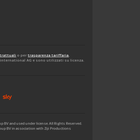
trattuali
o per
trasparenza tariffaria
,
y international AG e sono utilizzati su licenza.
 BV and used under license. All Rights Reserved.
up BV in association with Ziji Productions