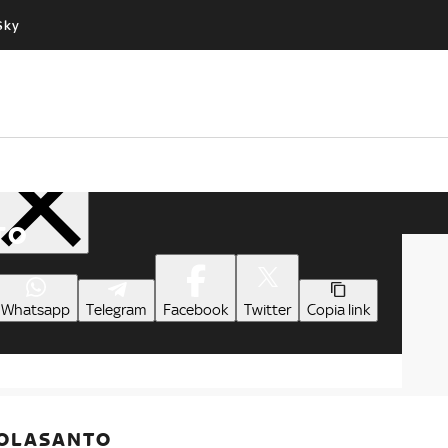
Sky
Cos’altro vedere:
Un mondo di offerte:
PROGRAMMI SKY
SKY.IT
NOW
PECHINO EXPRESS
Condividi
TO
Whatsapp
Telegram
Facebook
Twitter
Copia link
COLASANTO