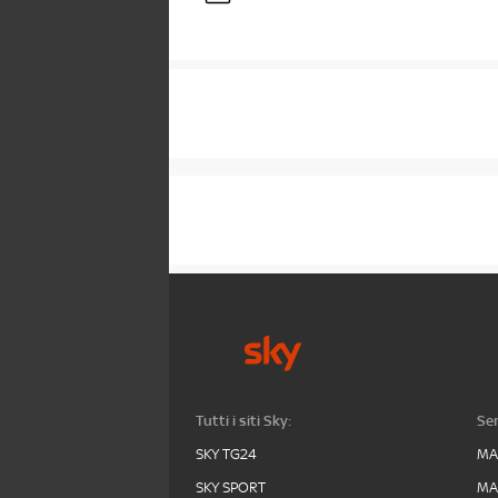
Tutti i siti Sky:
Ser
SKY TG24
MA
SKY SPORT
MA