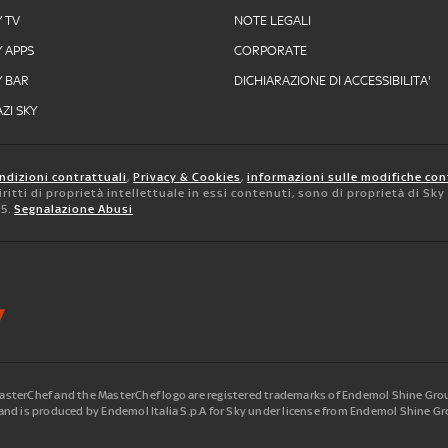
Y TV
NOTE LEGALI
Y APPS
CORPORATE
Y BAR
DICHIARAZIONE DI ACCESSIBILITA'
ZI SKY
ndizioni contrattuali
,
Privacy & Cookies
,
informazioni sulle modifiche con
 diritti di proprietà intellettuale in essi contenuti, sono di proprietà di Sk
05.
Segnalazione Abusi
terChef and the MasterChef logo are registered trademarks of Endemol Shine Group
nd is produced by Endemol Italia S.p.A for Sky under license from Endemol Shine Gro