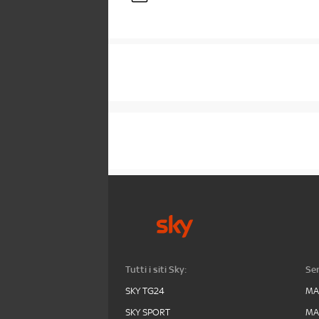
Tutti i siti Sky:
Ser
SKY TG24
MA
SKY SPORT
MA