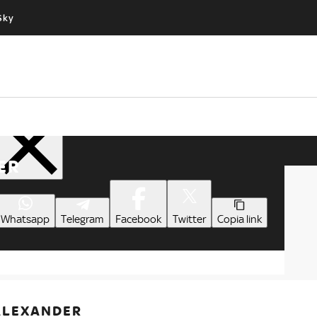
Sky
Cos’altro vedere:
Un mondo di offerte:
PROGRAMMI SKY
SKY.IT
NOW
PECHINO EXPRESS
Condividi
ER
Whatsapp
Telegram
Facebook
Twitter
Copia link
 ALEXANDER