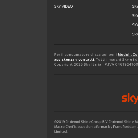
SKY VIDEO
SK
SK
SK
SPA
Per il consumatore clicca qui per i
Moduli, Co
assistenza
e
contatti
. Tutti i marchi Sky e i
Copyright 2025 Sky Italia - P.IVA 046192410
©2019 Endemol Shine Group B.V. Endemol Shine, Mas
MasterChef is based on a format by Franc Roddam a
Limited.