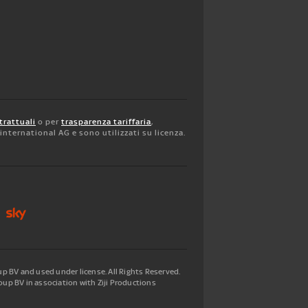
trattuali
o per
trasparenza tariffaria
,
y international AG e sono utilizzati su licenza.
 BV and used under license. All Rights Reserved.
up BV in association with Ziji Productions