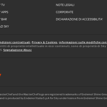
Y TV
NOTE LEGALI
Y APPS
CORPORATE
Y BAR
DICHIARAZIONE DI ACCESSIBILITA'
ZI SKY
ndizioni contrattuali
,
Privacy & Cookies
,
informazioni sulle modifiche con
 diritti di proprietà intellettuale in essi contenuti, sono di proprietà di Sk
05.
Segnalazione Abusi
terChef and the MasterChef logo are registered trademarks of Endemol Shine Group
nd is produced by Endemol Italia S.p.A for Sky under license from Endemol Shine Gro