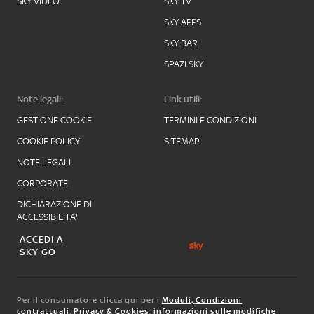
SKY VIDEO
SKY TV
SKY APPS
SKY BAR
SPAZI SKY
Note legali:
Link utili:
GESTIONE COOKIE
TERMINI E CONDIZIONI
COOKIE POLICY
SITEMAP
NOTE LEGALI
CORPORATE
DICHIARAZIONE DI
ACCESSIBILITA'
ACCEDI A
SKY GO
Per il consumatore clicca qui per i
Moduli, Condizioni
contrattuali
,
Privacy & Cookies
,
informazioni sulle modifiche