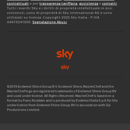
contrattuali
o per
trasparenza tariffaria
,
assistenza
e
contatti
.
Tutti i marchi Sky e i diritti di proprietà intellettuale in essi
contenuti, sono di proprietà di Sky international AG e sono
utilizzati su licenza. Copyright 2025 Sky Italia - P.IVA
04619241005.
Segnalazione Abusi
©2019 Endemol Shine Group B.V. Endemol Shine, MasterChef and the
MasterChef logo are registered trademarks of Endemol Shine Group BV
and used under license. All Rights Reserved. MasterChef is based on a
format by Franc Roddam and is produced by Endemol Italia S.p.A for Sky
under license from Endemol Shine Group BV in association with Ziji
Productions Limited.