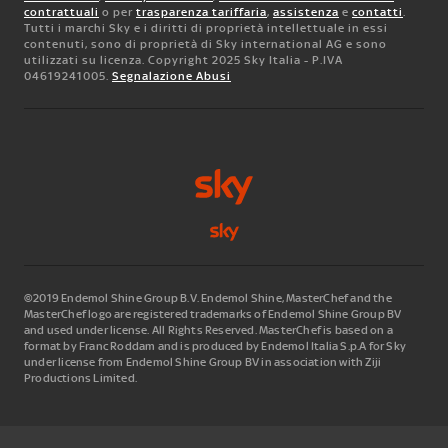
contrattuali
o per
trasparenza tariffaria
,
assistenza
e
contatti
.
Tutti i marchi Sky e i diritti di proprietà intellettuale in essi
contenuti, sono di proprietà di Sky international AG e sono
utilizzati su licenza. Copyright 2025 Sky Italia - P.IVA
04619241005.
Segnalazione Abusi
©2019 Endemol Shine Group B.V. Endemol Shine, MasterChef and the
MasterChef logo are registered trademarks of Endemol Shine Group BV
and used under license. All Rights Reserved. MasterChef is based on a
format by Franc Roddam and is produced by Endemol Italia S.p.A for Sky
under license from Endemol Shine Group BV in association with Ziji
Productions Limited.