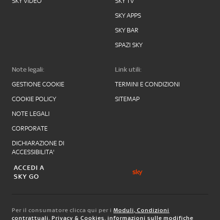
SKY VIDEO
SKY TV
SKY APPS
SKY BAR
SPAZI SKY
Note legali:
Link utili:
GESTIONE COOKIE
TERMINI E CONDIZIONI
COOKIE POLICY
SITEMAP
NOTE LEGALI
CORPORATE
DICHIARAZIONE DI
ACCESSIBILITA'
ACCEDI A
SKY GO
Per il consumatore clicca qui per i
Moduli, Condizioni
contrattuali
,
Privacy & Cookies
,
informazioni sulle modifiche