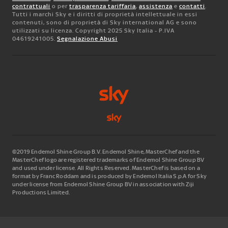
contrattuali
o per
trasparenza tariffaria
,
assistenza
e
contatti
.
Tutti i marchi Sky e i diritti di proprietà intellettuale in essi
contenuti, sono di proprietà di Sky international AG e sono
utilizzati su licenza. Copyright 2025 Sky Italia - P.IVA
04619241005.
Segnalazione Abusi
©2019 Endemol Shine Group B.V. Endemol Shine, MasterChef and the
MasterChef logo are registered trademarks of Endemol Shine Group BV
and used under license. All Rights Reserved. MasterChef is based on a
format by Franc Roddam and is produced by Endemol Italia S.p.A for Sky
under license from Endemol Shine Group BV in association with Ziji
Productions Limited.