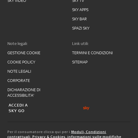
SKY VIDEO
SKY TV
SKY APPS
SKY BAR
SPAZI SKY
Note legali:
Link utili:
GESTIONE COOKIE
TERMINI E CONDIZIONI
COOKIE POLICY
SITEMAP
NOTE LEGALI
CORPORATE
DICHIARAZIONE DI
ACCESSIBILITA'
ACCEDI A
SKY GO
Per il consumatore clicca qui per i
Moduli, Condizioni
contrattuali
,
Privacy & Cookies
,
informazioni sulle modifiche