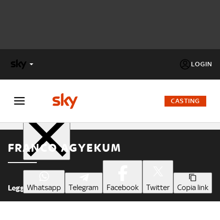
LOGIN
X
FACTOR
CASTING
Condividi
MASTERCHEF
FRANCO AGYEKUM
PECHINO
EXPRESS
Cos’altro vedere:
Whatsapp
Telegram
Facebook
Twitter
Copia link
Leggi meno
PROGRAMMI SKY
Un mondo di offerte:
SKY.IT
NOW