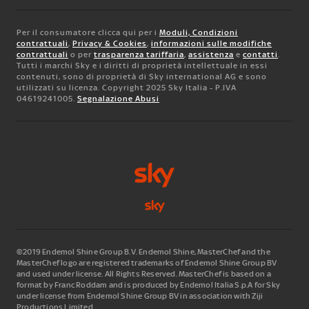
Per il consumatore clicca qui per i
Moduli, Condizioni
contrattuali
,
Privacy & Cookies
,
informazioni sulle modifiche
contrattuali
o per
trasparenza tariffaria
,
assistenza
e
contatti
.
Tutti i marchi Sky e i diritti di proprietà intellettuale in essi
contenuti, sono di proprietà di Sky international AG e sono
utilizzati su licenza. Copyright 2025 Sky Italia - P.IVA
04619241005.
Segnalazione Abusi
©2019 Endemol Shine Group B.V. Endemol Shine, MasterChef and the
MasterChef logo are registered trademarks of Endemol Shine Group BV
and used under license. All Rights Reserved. MasterChef is based on a
format by Franc Roddam and is produced by Endemol Italia S.p.A for Sky
under license from Endemol Shine Group BV in association with Ziji
Productions Limited.