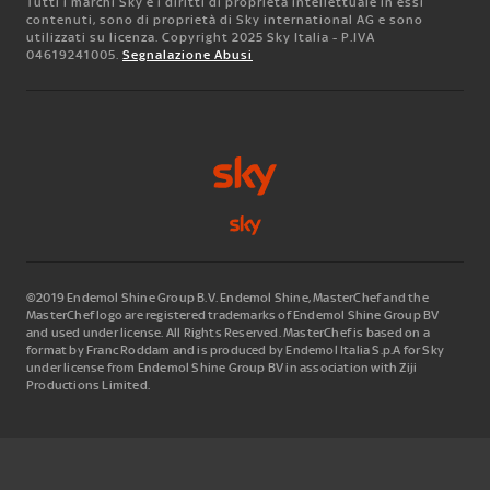
Tutti i marchi Sky e i diritti di proprietà intellettuale in essi
contenuti, sono di proprietà di Sky international AG e sono
utilizzati su licenza. Copyright 2025 Sky Italia - P.IVA
04619241005.
Segnalazione Abusi
©2019 Endemol Shine Group B.V. Endemol Shine, MasterChef and the
MasterChef logo are registered trademarks of Endemol Shine Group BV
and used under license. All Rights Reserved. MasterChef is based on a
format by Franc Roddam and is produced by Endemol Italia S.p.A for Sky
under license from Endemol Shine Group BV in association with Ziji
Productions Limited.