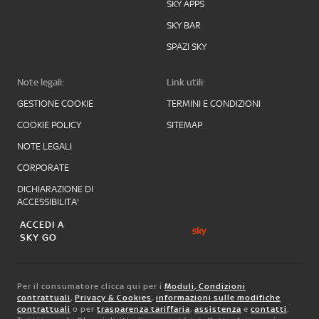
SKY APPS
SKY BAR
SPAZI SKY
Note legali:
Link utili:
GESTIONE COOKIE
TERMINI E CONDIZIONI
COOKIE POLICY
SITEMAP
NOTE LEGALI
CORPORATE
DICHIARAZIONE DI
ACCESSIBILITA'
ACCEDI A
SKY GO
Per il consumatore clicca qui per i
Moduli, Condizioni
contrattuali
,
Privacy & Cookies
,
informazioni sulle modifiche
contrattuali
o per
trasparenza tariffaria
,
assistenza
e
contatti
.