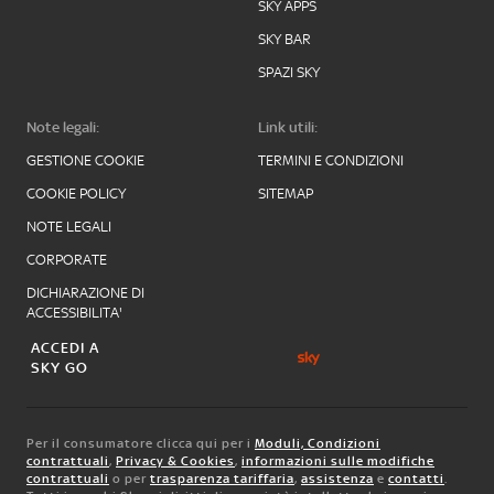
SKY APPS
SKY BAR
SPAZI SKY
Note legali:
Link utili:
GESTIONE COOKIE
TERMINI E CONDIZIONI
COOKIE POLICY
SITEMAP
NOTE LEGALI
CORPORATE
DICHIARAZIONE DI
ACCESSIBILITA'
ACCEDI A
SKY GO
Per il consumatore clicca qui per i
Moduli, Condizioni
contrattuali
,
Privacy & Cookies
,
informazioni sulle modifiche
contrattuali
o per
trasparenza tariffaria
,
assistenza
e
contatti
.