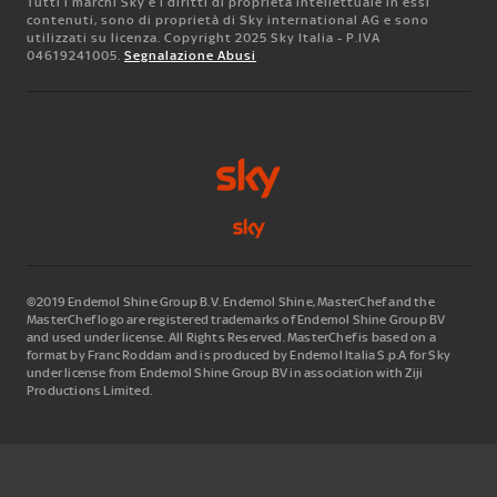
Tutti i marchi Sky e i diritti di proprietà intellettuale in essi
contenuti, sono di proprietà di Sky international AG e sono
utilizzati su licenza. Copyright 2025 Sky Italia - P.IVA
04619241005.
Segnalazione Abusi
©2019 Endemol Shine Group B.V. Endemol Shine, MasterChef and the
MasterChef logo are registered trademarks of Endemol Shine Group BV
and used under license. All Rights Reserved. MasterChef is based on a
format by Franc Roddam and is produced by Endemol Italia S.p.A for Sky
under license from Endemol Shine Group BV in association with Ziji
Productions Limited.