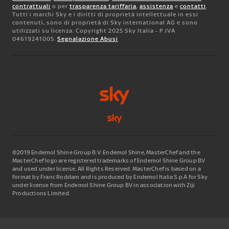
contrattuali
o per
trasparenza tariffaria
,
assistenza
e
contatti
.
Tutti i marchi Sky e i diritti di proprietà intellettuale in essi
contenuti, sono di proprietà di Sky international AG e sono
utilizzati su licenza. Copyright 2025 Sky Italia - P.IVA
04619241005.
Segnalazione Abusi
©2019 Endemol Shine Group B.V. Endemol Shine, MasterChef and the
MasterChef logo are registered trademarks of Endemol Shine Group BV
and used under license. All Rights Reserved. MasterChef is based on a
format by Franc Roddam and is produced by Endemol Italia S.p.A for Sky
under license from Endemol Shine Group BV in association with Ziji
Productions Limited.