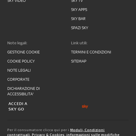
SKY VIDEO
SKY TV
SKY APPS
SKY BAR
SPAZI SKY
Note legali:
Link utili:
GESTIONE COOKIE
TERMINI E CONDIZIONI
COOKIE POLICY
SITEMAP
NOTE LEGALI
CORPORATE
DICHIARAZIONE DI
ACCESSIBILITA'
ACCEDI A
SKY GO
Per il consumatore clicca qui per i
Moduli, Condizioni
contrattuali
,
Privacy & Cookies
,
informazioni sulle modifiche