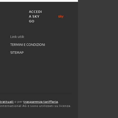
ACCEDI
A SKY
GO
Link utili:
TERMINI E CONDIZIONI
SITEMAP
trattuali
o per
trasparenza tariffaria
,
y international AG e sono utilizzati su licenza.