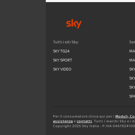
Tutti i siti Sky:
Ser
SKY TG24
MA
SKY SPORT
MA
SKY VIDEO
SK
SK
SK
SPA
Per il consumatore clicca qui per i
Moduli, Co
assistenza
e
contatti
. Tutti i marchi Sky e i
Copyright 2025 Sky Italia - P.IVA 046192410