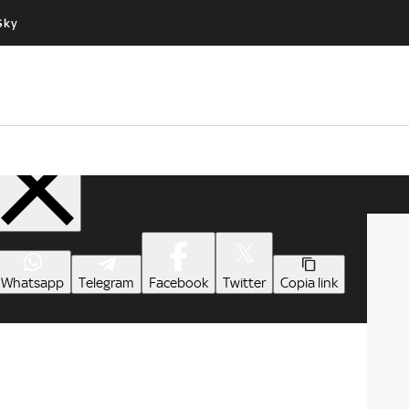
Sky
Cos’altro vedere:
Un mondo di offerte:
PROGRAMMI SKY
SKY.IT
NOW
PECHINO EXPRESS
Condividi
Whatsapp
Telegram
Facebook
Twitter
Copia link