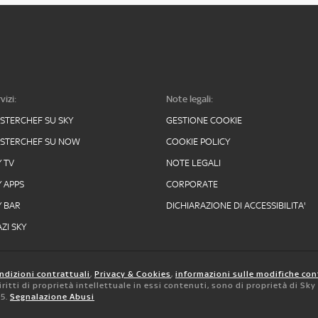
vizi:
Note legali:
STERCHEF SU SKY
GESTIONE COOKIE
STERCHEF SU NOW
COOKIE POLICY
Y TV
NOTE LEGALI
Y APPS
CORPORATE
Y BAR
DICHIARAZIONE DI ACCESSIBILITA'
ZI SKY
ndizioni contrattuali
,
Privacy & Cookies
,
informazioni sulle modifiche con
 diritti di proprietà intellettuale in essi contenuti, sono di proprietà di Sk
05.
Segnalazione Abusi