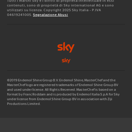
Tutti i marchi Sky e i diritti di proprietà intellettuale in essi
contenuti, sono di proprietà di Sky international AG e sono
utilizzati su licenza. Copyright 2025 Sky Italia - P.IVA
04619241005.
Segnalazione Abusi
©2019 Endemol Shine Group B.V. Endemol Shine, MasterChef and the
MasterChef logo are registered trademarks of Endemol Shine Group BV
and used under license. All Rights Reserved. MasterChef is based on a
format by Franc Roddam and is produced by Endemol Italia S.p.A for Sky
under license from Endemol Shine Group BV in association with Ziji
Productions Limited.