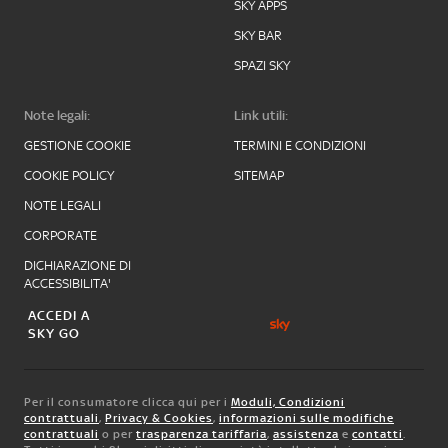
SKY APPS
SKY BAR
SPAZI SKY
Note legali:
Link utili:
GESTIONE COOKIE
TERMINI E CONDIZIONI
COOKIE POLICY
SITEMAP
NOTE LEGALI
CORPORATE
DICHIARAZIONE DI
ACCESSIBILITA'
ACCEDI A
SKY GO
Per il consumatore clicca qui per i
Moduli, Condizioni
contrattuali
,
Privacy & Cookies
,
informazioni sulle modifiche
contrattuali
o per
trasparenza tariffaria
,
assistenza
e
contatti
.