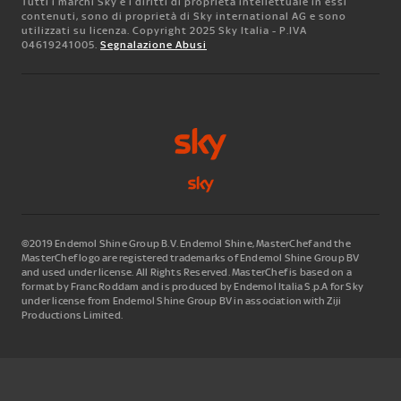
Tutti i marchi Sky e i diritti di proprietà intellettuale in essi
contenuti, sono di proprietà di Sky international AG e sono
utilizzati su licenza. Copyright 2025 Sky Italia - P.IVA
04619241005.
Segnalazione Abusi
©2019 Endemol Shine Group B.V. Endemol Shine, MasterChef and the
MasterChef logo are registered trademarks of Endemol Shine Group BV
and used under license. All Rights Reserved. MasterChef is based on a
format by Franc Roddam and is produced by Endemol Italia S.p.A for Sky
under license from Endemol Shine Group BV in association with Ziji
Productions Limited.