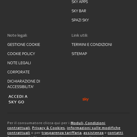
SKY APPS
SKY BAR
SPAZI SKY
Note legali:
Link utili:
GESTIONE COOKIE
TERMINI E CONDIZIONI
COOKIE POLICY
SITEMAP
NOTE LEGALI
CORPORATE
DICHIARAZIONE DI
ACCESSIBILITA'
ACCEDI A
SKY GO
Per il consumatore clicca qui per i
Moduli, Condizioni
contrattuali
,
Privacy & Cookies
,
informazioni sulle modifiche
contrattuali
o per
trasparenza tariffaria
,
assistenza
e
contatti
.