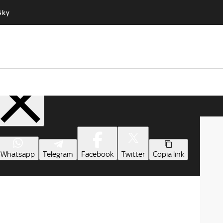
Sky
Cos’altro vedere:
Un mondo di offerte:
PROGRAMMI SKY
SKY.IT
NOW
PECHINO EXPRESS
Condividi
Whatsapp
Telegram
Facebook
Twitter
Copia link