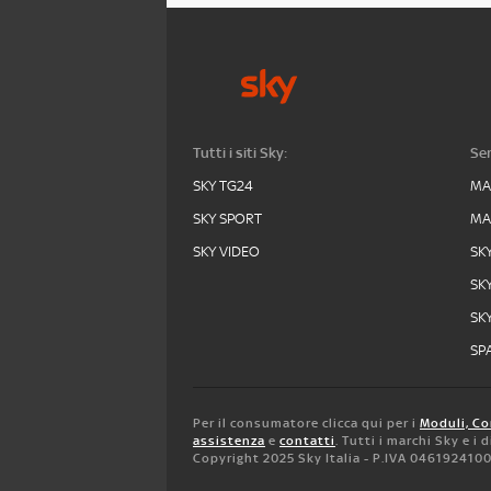
Tutti i siti Sky:
Ser
SKY TG24
MA
SKY SPORT
MA
SKY VIDEO
SK
SK
SK
SPA
Per il consumatore clicca qui per i
Moduli, Co
assistenza
e
contatti
. Tutti i marchi Sky e i
Copyright 2025 Sky Italia - P.IVA 046192410