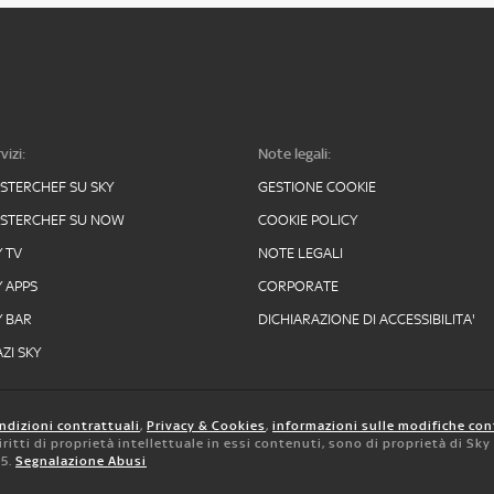
vizi:
Note legali:
STERCHEF SU SKY
GESTIONE COOKIE
STERCHEF SU NOW
COOKIE POLICY
Y TV
NOTE LEGALI
Y APPS
CORPORATE
Y BAR
DICHIARAZIONE DI ACCESSIBILITA'
ZI SKY
ndizioni contrattuali
,
Privacy & Cookies
,
informazioni sulle modifiche con
 diritti di proprietà intellettuale in essi contenuti, sono di proprietà di Sk
05.
Segnalazione Abusi