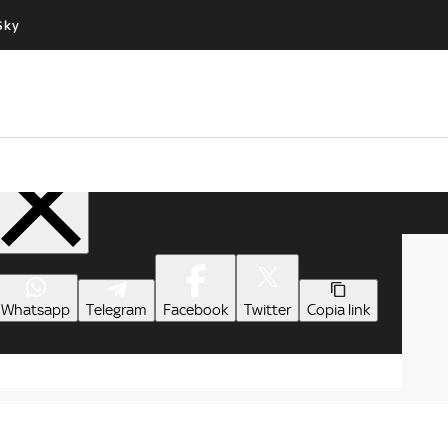
Sky
Cos’altro vedere:
Un mondo di offerte:
PROGRAMMI SKY
SKY.IT
NOW
PECHINO EXPRESS
Condividi
Whatsapp
Telegram
Facebook
Twitter
Copia link