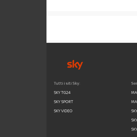
Tutti i siti Sky:
Ser
SKY TG24
MA
SKY SPORT
MA
SKY VIDEO
SK
SK
SK