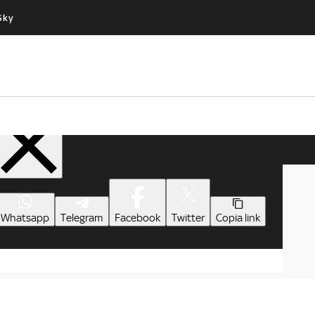
Sky
Cos’altro vedere:
Un mondo di offerte:
PROGRAMMI SKY
SKY.IT
NOW
PECHINO EXPRESS
Condividi
Whatsapp
Telegram
Facebook
Twitter
Copia link