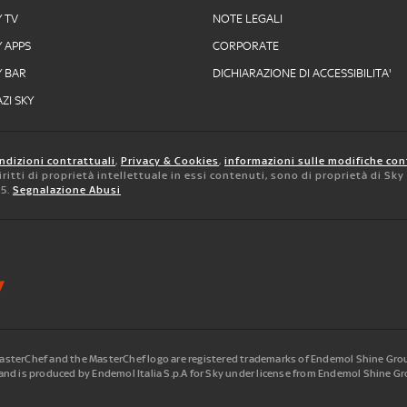
Y TV
NOTE LEGALI
Y APPS
CORPORATE
Y BAR
DICHIARAZIONE DI ACCESSIBILITA'
ZI SKY
ndizioni contrattuali
,
Privacy & Cookies
,
informazioni sulle modifiche con
 diritti di proprietà intellettuale in essi contenuti, sono di proprietà di Sk
05.
Segnalazione Abusi
terChef and the MasterChef logo are registered trademarks of Endemol Shine Group
nd is produced by Endemol Italia S.p.A for Sky under license from Endemol Shine Gro