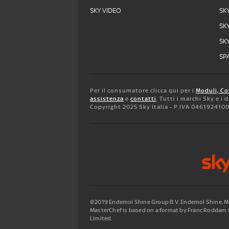
SKY VIDEO
SK
SK
SK
SPA
Per il consumatore clicca qui per i
Moduli, Co
assistenza
e
contatti
. Tutti i marchi Sky e i
Copyright 2025 Sky Italia - P.IVA 046192410
©2019 Endemol Shine Group B.V. Endemol Shine, Mas
MasterChef is based on a format by Franc Roddam a
Limited.