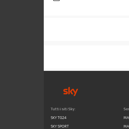
Tutti i siti Sky:
Ser
SKY TG24
MA
SKY SPORT
MA