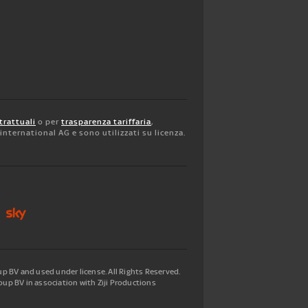
trattuali
o per
trasparenza tariffaria
,
y international AG e sono utilizzati su licenza.
 BV and used under license. All Rights Reserved.
up BV in association with Ziji Productions