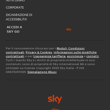
NOTE LEGALI
CORPORATE
DICHIARAZIONE DI
ACCESSIBILITA'
ACCEDI A
SKY GO
Per il consumatore clicca qui per i
Moduli, Condizioni
contrattuali
,
Privacy & Cookies
,
informazioni sulle modifiche
contrattuali
o per
trasparenza tariffaria
,
assistenza
e
contatti
.
Tutti i marchi Sky e i diritti di proprietà intellettuale in essi
contenuti, sono di proprietà di Sky international AG e sono
utilizzati su licenza. Copyright 2025 Sky Italia - P.IVA
04619241005.
Segnalazione Abusi