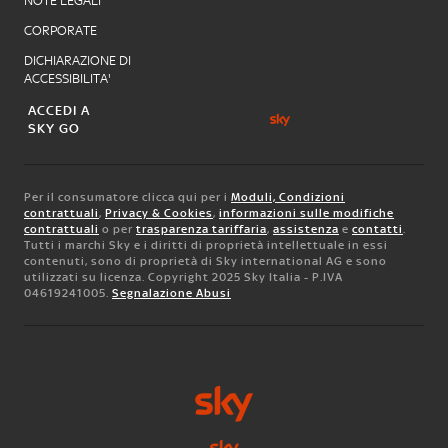
NOTE LEGALI
CORPORATE
DICHIARAZIONE DI
ACCESSIBILITA'
ACCEDI A
SKY GO
Per il consumatore clicca qui per i
Moduli, Condizioni
contrattuali
,
Privacy & Cookies
,
informazioni sulle modifiche
contrattuali
o per
trasparenza tariffaria
,
assistenza
e
contatti
.
Tutti i marchi Sky e i diritti di proprietà intellettuale in essi
contenuti, sono di proprietà di Sky international AG e sono
utilizzati su licenza. Copyright 2025 Sky Italia - P.IVA
04619241005.
Segnalazione Abusi