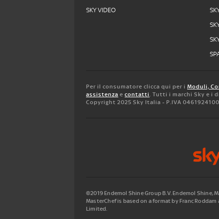
SKY VIDEO
SK
SK
SK
SPA
Per il consumatore clicca qui per i
Moduli, Co
assistenza
e
contatti
. Tutti i marchi Sky e i
Copyright 2025 Sky Italia - P.IVA 046192410
©2019 Endemol Shine Group B.V. Endemol Shine, Mas
MasterChef is based on a format by Franc Roddam a
Limited.