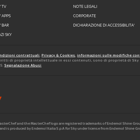
Y TV
NOTE LEGALI
Y APPS
CORPORATE
Y BAR
DICHIARAZIONE DI ACCESSIBILITA'
ZI SKY
ndizioni contrattuali
,
Privacy & Cookies
,
informazioni sulle modifiche con
 diritti di proprietà intellettuale in essi contenuti, sono di proprietà di Sk
05.
Segnalazione Abusi
terChef and the MasterChef logo are registered trademarks of Endemol Shine Group
nd is produced by Endemol Italia S.p.A for Sky under license from Endemol Shine Gro