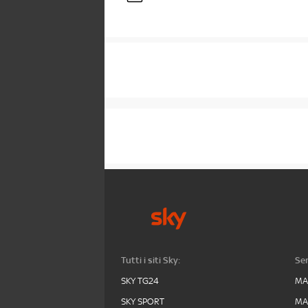
Tutti i siti Sky:
Ser
SKY TG24
MA
SKY SPORT
MA