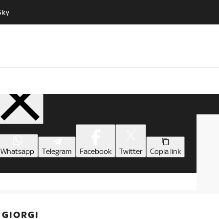
Sky
Cos’altro vedere:
Un mondo di offerte:
PROGRAMMI SKY
SKY.IT
NOW
PECHINO EXPRESS
Condividi
Whatsapp
Telegram
Facebook
Twitter
Copia link
 GIORGI