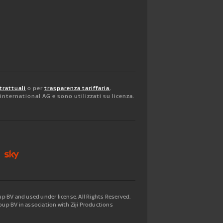
trattuali
o per
trasparenza tariffaria
,
y international AG e sono utilizzati su licenza.
 BV and used under license. All Rights Reserved.
up BV in association with Ziji Productions